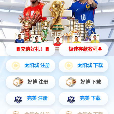
耶利亚
芳华
婀娜
悟净
真我
无色