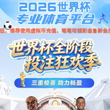
凯发(中国)官网
同质透心
全部
12 结果
全部
全部